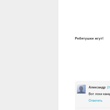
Ребятушки жгут!
Александр
2
Fachwerk
JAN
Вот лохи кана
14
Друзья, всем привет!
Ответить
Есть такое выражение -