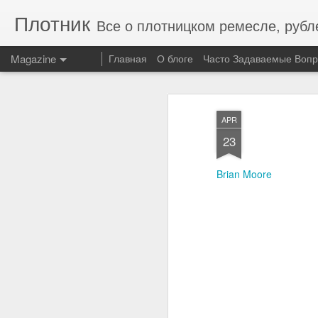
Плотник
Все о плотницком ремесле, рубленых домах
Magazine
Главная
О блоге
Часто Задаваемые Воп
APR
23
Brian Moore