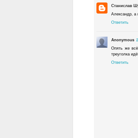
классика не стареет.
Станислав Ш
Классическая музыка,
классические автомобили,
Александр, а
классическая литература,
Ответить
классическая одежда и многое
D
другое. Дома тоже есть
классические.
Anonymous
2
в
Опять же всё
Имею честь дружить и работать
И
треуголка идёт
с удивительным человеком -
Денисом Меняйловым. Денис
Ответить
З
первоклассный специалист в
о
строительстве как раз
т
классических домов в стиле
фахверк.
S
С