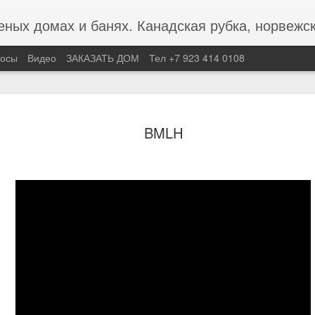
 и банях. Канадская рубка, норвежская рубка, post and bea
росы
Видео
ЗАКАЗАТЬ ДОМ
Тел +7 923 414 0108
Кто мы
FEB
BMLH
26
Кто мы сегодня? 
Друзья, в процессе постр
за шагом, бревнышко за 
вопросов у меня к самому
мира к нам. Часто неозву
вообще такие и откуда вз
Кратко. 10, в этом году 
руки топор и сменил галс
компании на неизвесность
за себя и свою семью. Ст
зачем? Свобода манила - 
в неизвестность. И там дв