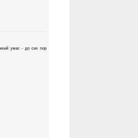
уже ушедшего - две тысячи
шестнадцатого. Не поленился
написать прописью, так как этот
год запомнится мне надолго:)
Сказать, что год был тяжелым -
не сказать ничего. Я не верю во
всякую там астрологию,
тихий ужас - до сих пор
приметы и прочее, но так уж
совпало, что 2016 год был
"високосным" и мой возраст был
33 года. Говорят, что очень
опасный возраст - можно
потерять все (говорят, что даже
жизнь) или "заново родиться".