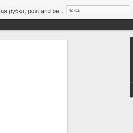
m, timber frame, fachwerk.
Куда мы идем?
оения компании www.logworks.ru шаг
бревнышком, возникает масса
 себе, у команды ко мне, у внешнего
ченным является вопрос - кто вы
ялись?
уже как ДЕСЯТЬ лет назад я взял в
тук и тёплое место в западной
, бороду и полную ответственность
абильность тихо шептала на ухо -
вперёд без оглядки! Это был прыжок
а варианта: или разбиться со всего