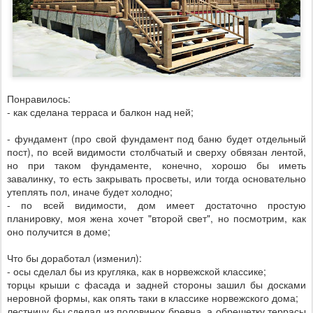
Понравилось:
- как сделана терраса и балкон над ней;
- фундамент (про свой фундамент под баню будет отдельный
пост), по всей видимости столбчатый и сверху обвязан лентой,
но при таком фундаменте, конечно, хорошо бы иметь
завалинку, то есть закрывать просветы, или тогда основательно
утеплять пол, иначе будет холодно;
- по всей видимости, дом имеет достаточно простую
планировку, моя жена хочет "второй свет", но посмотрим, как
оно получится в доме;
Что бы доработал (изменил):
- осы сделал бы из кругляка, как в норвежской классике;
торцы крыши с фасада и задней стороны зашил бы досками
неровной формы, как опять таки в классике норвежского дома;
лестницу бы сделал из половинок бревна, а обрешетку террасы